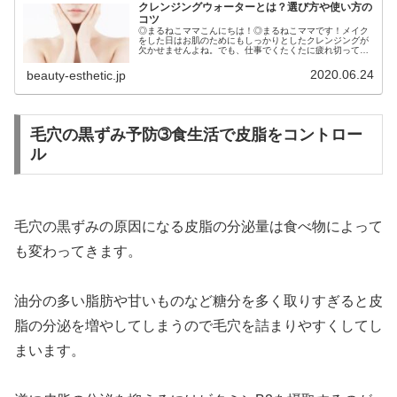
クレンジングウォーターとは？選び方や使い方の
コツ
◎まるねこママこんにちは！◎まるねこママです！メイク
をした日はお肌のためにもしっかりとしたクレンジングが
欠かせませんよね。でも、仕事でくたくたに疲れ切って帰
宅するとクレンジングって意外と面倒。お肌に悪いとは思
いつつも、１秒でも早く寝たい！と...
2020.06.24
beauty-esthetic.jp
毛穴の黒ずみ予防➂食生活で皮脂をコントロー
ル
毛穴の黒ずみの原因になる皮脂の分泌量は食べ物によって
も変わってきます。
油分の多い脂肪や甘いものなど糖分を多く取りすぎると皮
脂の分泌を増やしてしまうので毛穴を詰まりやすくしてし
まいます。