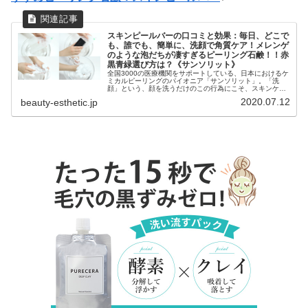
スキンピールバーの口コミと効果：毎日、どこで
も、誰でも、簡単に、洗顔で角質ケア！メレンゲ
のような泡だちが凄すぎるピーリング石鹸！！赤
黒青緑選び方は？《サンソリット》
全国3000の医療機関をサポートしている、日本におけるケ
ミカルピーリングのパイオニア「サンソリット」。「洗
顔」という、顔を洗うだけのこの行為にこそ、スキンケア
の基本があります。◎まるねこママ洗顔にこそスキンケア
2020.07.12
beauty-esthetic.jp
の神髄があるということですね！...