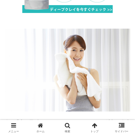
鼻の毛穴の黒ずみをつくらないためには正しい洗顔や食生
活など肌づくりの基本となる部分を見直し、肌を整えてい
メニュー
ホーム
検索
トップ
サイドバー