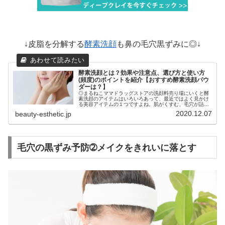
↓皮脂を分解する
酵素洗顔
も鼻の毛穴黒ずみに◎↓
酵素洗顔とは？効果や注意点、選び方と使い方
(頻度)のポイントを紹介【おすすめ酵素洗顔パウ
ダーは？】
◎まるねこママドラッグストアの洗顔料売り場にいくと酵
素洗顔のアイテムはいろいろあって、最近ではよく見かけ
る美容アイテムの１つですよね。肌がくすむ、毛穴が詰ま
る、肌がザラザラして気になる・・・そんな悩みには酵素
2020.12.07
beauty-esthetic.jp
洗顔がぴったりと、酵素洗顔はきれ...
毛穴の黒ずみ予防➁メイクをきれいに落とす