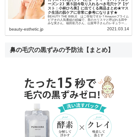
ーズン２》第５話今取り入れるべき毛穴ケア【ゲ
スト：小林ひろ美】に出てくる商品まとめ★マス
ク生活の肌ケアに非常に参考になります★
BEAUTY THE BIBLE はご存知ですか？Amazonプライム
ビデオの人気番組の続編で、美のカリスマと呼ばれる田中
みな実さん、福田彩乃さん、山賀琴子さんのレギュラーMC
と、ゲストの美の専門家から美容知識を学ぶことが出来る
2021.03.14
beauty-esthetic.jp
番組です。『...
鼻の毛穴の黒ずみの予防法【まとめ】