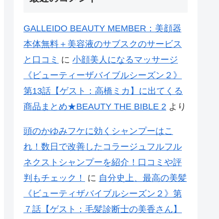
GALLEIDO BEAUTY MEMBER：美顔器
本体無料＋美容液のサブスクのサービス
と口コミ
に
小顔美人になるマッサージ
《ビューティーザバイブルシーズン２》
第13話【ゲスト：高橋ミカ】に出てくる
商品まとめ★BEAUTY THE BIBLE 2
より
頭のかゆみフケに効くシャンプーはこ
れ！数日で改善したコラージュフルフル
ネクストシャンプーを紹介！口コミや評
判もチェック！
に
自分史上、最高の美髪
《ビューティザバイブルシーズン２》第
７話【ゲスト：毛髪診断士の美香さん】