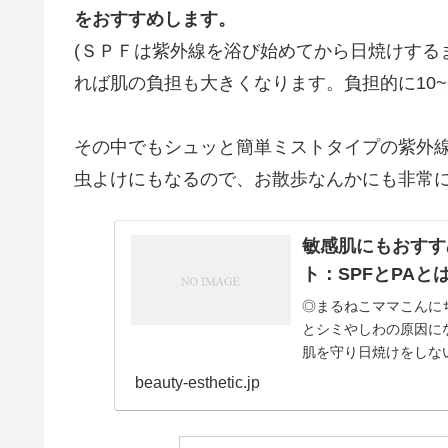
をおすすめします。
(ＳＰＦは紫外線を浴び始めてから日焼けする
れば肌の負担も大きくなります。負担的に10~
その中でもシュッと簡単ミストタイプの紫外
虫よけにもなるので、お散歩なんかにも非常
敏感肌にもおすす
ト：SPFとPAと
◎まるねこママこんに
とシミやしわの原因に
肌を守り日焼けをしな
いざ日焼け止め商品を手に
beauty-esthetic.jp