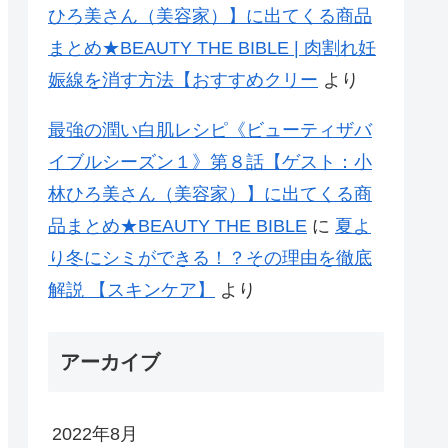
ひろ美さん（美容家）】に出てくる商品
まとめ★BEAUTY THE BIBLE | 肉割れ妊
娠線を消す方法【おすすめクリー
より
最強の潤い白肌レシピ《ビューティザバ
イブルシーズン１》第８話【ゲスト：小
林ひろ美さん（美容家）】に出てくる商
品まとめ★BEAUTY THE BIBLE
に
夏よ
り冬にシミができる！？その理由を徹底
解説 【スキンケア】
より
アーカイブ
2022年8月