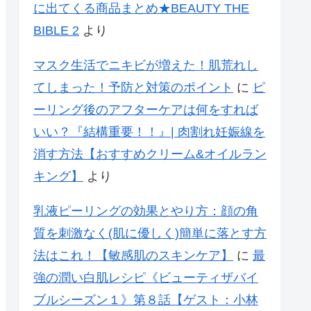
に出てくる商品まとめ★BEAUTY THE
BIBLE 2
より
マスク生活でニキビが増えた！肌荒れし
てしまった！予防と対策のポイント
に
ピ
ーリング後のアフターケアは何をすれば
いい？『結構重要！！』| 肉割れ妊娠線を
消す方法【おすすめクリーム&オイルラン
キング】
より
乳液ピーリングの効果とやり方：顔の角
質を刺激なく(肌に優しく)簡単に落とす方
法はこれ！【敏感肌のスキンケア】
に
最
強の潤い白肌レシピ《ビューティザバイ
ブルシーズン１》第８話【ゲスト：小林