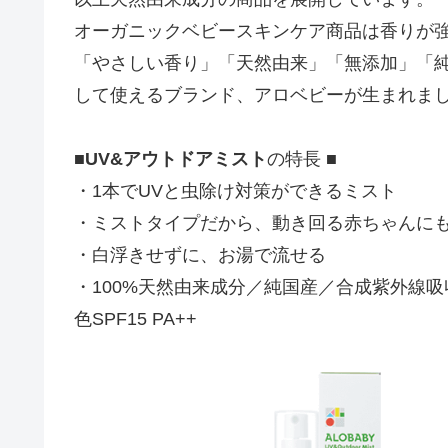
オーガニックベビースキンケア商品は香りが
「やさしい香り」「天然由来」「無添加」「純
して使えるブランド、アロベビーが生まれま
■
UV&アウトドアミスト
の特長 ■
・1本でUVと虫除け対策ができるミスト
・ミストタイプだから、動き回る赤ちゃんに
・白浮きせずに、お湯で流せる
・100%天然由来成分／純国産／合成紫外線
色SPF15 PA++