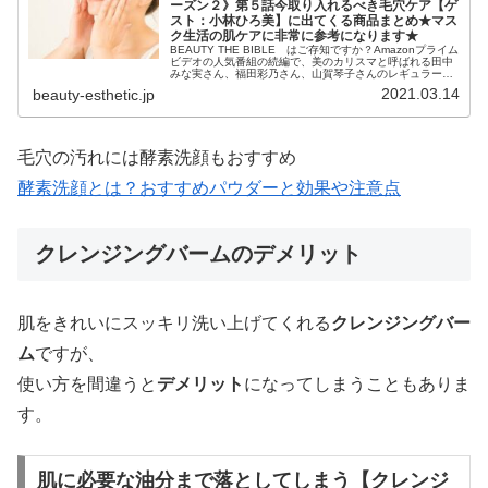
ーズン２》第５話今取り入れるべき毛穴ケア【ゲ
スト：小林ひろ美】に出てくる商品まとめ★マス
ク生活の肌ケアに非常に参考になります★
BEAUTY THE BIBLE はご存知ですか？Amazonプライム
ビデオの人気番組の続編で、美のカリスマと呼ばれる田中
みな実さん、福田彩乃さん、山賀琴子さんのレギュラーMC
と、ゲストの美の専門家から美容知識を学ぶことが出来る
2021.03.14
beauty-esthetic.jp
番組です。『...
毛穴の汚れには酵素洗顔もおすすめ
酵素洗顔とは？おすすめパウダーと効果や注意点
クレンジングバームのデメリット
肌をきれいにスッキリ洗い上げてくれる
クレンジングバー
ム
ですが、
使い方を間違うと
デメリット
になってしまうこともありま
す。
肌に必要な油分まで落としてしまう【クレンジ