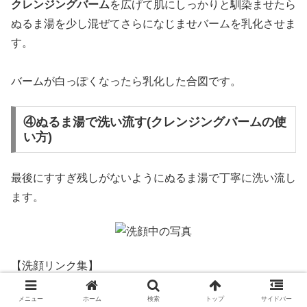
クレンジングバーム
を広げて肌にしっかりと馴染ませたら
ぬるま湯を少し混ぜてさらになじませバームを乳化させま
す。
バームが白っぽくなったら乳化した合図です。
④ぬるま湯で洗い流す(クレンジングバームの使
い方)
最後にすすぎ残しがないようにぬるま湯で丁寧に洗い流し
ます。
【洗顔リンク集】
酵素洗顔とは？
ピーリング石鹸スキンピールバーの口コ
メニュー
ホーム
検索
トップ
サイドバー
ミ