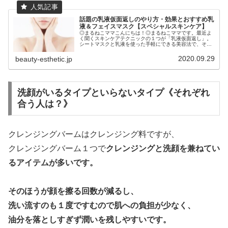
話題の乳液仮面返しのやり方・効果とおすすめ乳
液＆フェイスマスク【スペシャルスキンケア】
◎まるねこママこんにちは！◎まるねこママです。最近よ
く聞くスキンケアテクニックの１つが「乳液仮面返し」。
シートマスクと乳液を使った手軽にできる美容法で、それ
ぞれを別に使う時よりもしっとりとした肌になると評判で
す。でもたったそれだけで本当にそ...
2020.09.29
beauty-esthetic.jp
洗顔がいるタイプといらないタイプ《それぞれ
合う人は？》
クレンジングバームはクレンジング料ですが、
クレンジングバーム１つで
クレンジングと洗顔を兼ねてい
るアイテムが多いです。
そのほうが顔を擦る回数が減るし、
洗い流すのも１度ですむので肌への負担が少なく、
油分を落としすぎず潤いを残しやすいです。